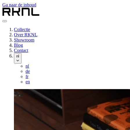
Ga naar de inhoud
Collectie
Over RKNL
Showroom
Blog
Contact
nl
nl
de
fr
en