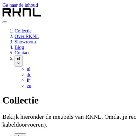
Ga naar de inhoud
Collectie
Over RKNL
Showroom
Blog
Contact
nl
nl
de
fr
en
Collectie
Bekijk hieronder de meubels van RKNL. Omdat je recht
kabeldoorvoeren).