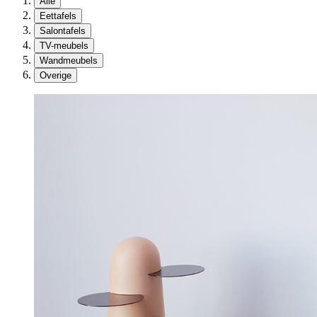
Alle
Eettafels
Salontafels
TV-meubels
Wandmeubels
Overige