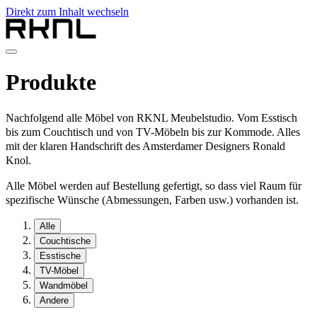
Direkt zum Inhalt wechseln
Home
Produkte
Produkte
Über RKNL
Kontakt
Nachfolgend alle Möbel von RKNL Meubelstudio. Vom Esstisch
de
bis zum Couchtisch und von TV-Möbeln bis zur Kommode. Alles
mit der klaren Handschrift des Amsterdamer Designers Ronald
nl
Knol.
de
fr
Alle Möbel werden auf Bestellung gefertigt, so dass viel Raum für
en
spezifische Wünsche (Abmessungen, Farben usw.) vorhanden ist.
Alle
Couchtische
Esstische
TV-Möbel
Wandmöbel
Andere