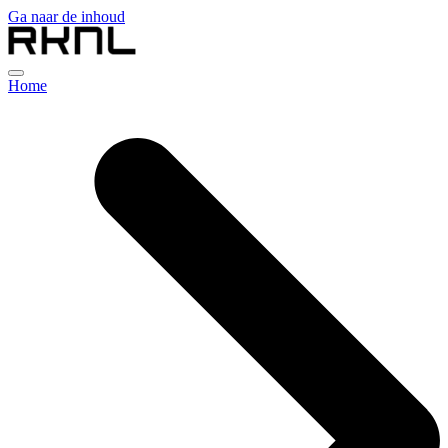
Ga naar de inhoud
Home
Collectie
Over RKNL
Showroom
Blog
Contact
nl
nl