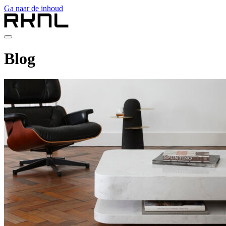
Ga naar de inhoud
Collectie
Blog
Over RKNL
Showroom
Blog
Contact
nl
nl