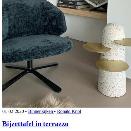
01-02-2020
•
Binnenkijken
•
Ronald Knol
Bijzettafel in terrazzo