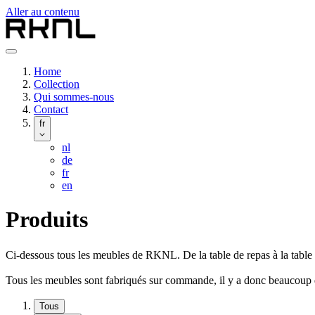
Aller au contenu
Home
Collection
Qui sommes-nous
Contact
fr
nl
de
fr
en
Produits
Ci-dessous tous les meubles de RKNL. De la table de repas à la table 
Tous les meubles sont fabriqués sur commande, il y a donc beaucoup de
Tous