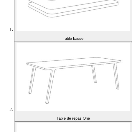
Table basse
Table de repas One