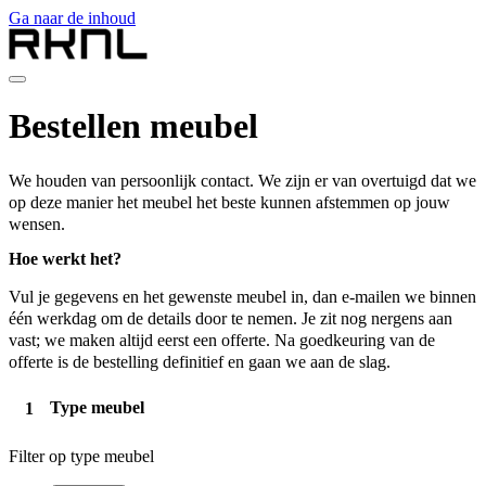
Ga naar de inhoud
Collectie
Bestellen meubel
Over RKNL
Showroom
Blog
We houden van persoonlijk contact. We zijn er van overtuigd dat we
Contact
op deze manier het meubel het beste kunnen afstemmen op jouw
nl
wensen.
nl
Hoe werkt het?
de
fr
Vul je gegevens en het gewenste meubel in, dan e-mailen we binnen
en
één werkdag om de details door te nemen. Je zit nog nergens aan
vast; we maken altijd eerst een offerte. Na goedkeuring van de
offerte is de bestelling definitief en gaan we aan de slag.
Type meubel
Filter op type meubel