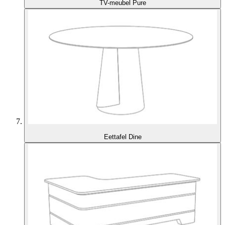
TV-meubel Pure
Eettafel Dine