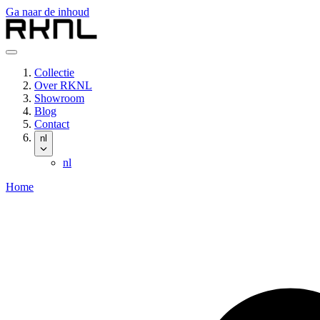
Ga naar de inhoud
Collectie
Over RKNL
Showroom
Blog
Contact
nl
nl
Home