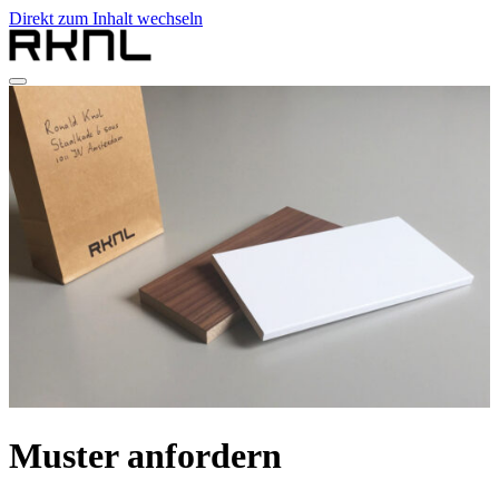
Direkt zum Inhalt wechseln
Home
Produkte
Über RKNL
Kontakt
de
nl
de
fr
en
Muster anfordern