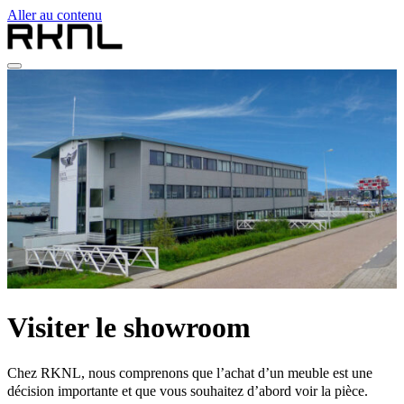
Aller au contenu
Home
Collection
Qui sommes-nous
Contact
fr
nl
de
fr
en
Visiter le showroom
Chez RKNL, nous comprenons que l’achat d’un meuble est une
décision importante et que vous souhaitez d’abord voir la pièce.