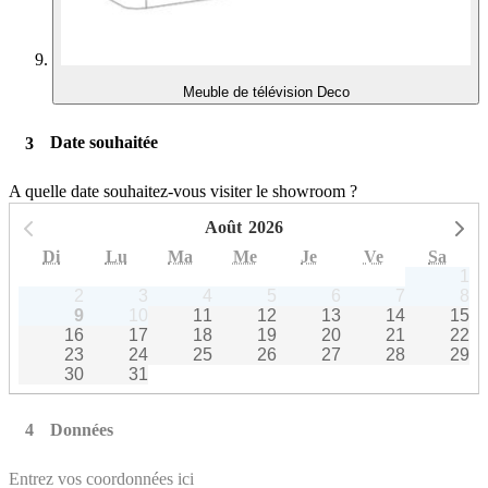
Meuble de télévision Deco
Date souhaitée
A quelle date souhaitez-vous visiter le showroom ?
Août
2026
Mois précédent
Mo
Di
Lu
Ma
Me
Je
Ve
Sa
1
2
3
4
5
6
7
8
9
10
11
12
13
14
15
16
17
18
19
20
21
22
23
24
25
26
27
28
29
30
31
Données
Entrez vos coordonnées ici