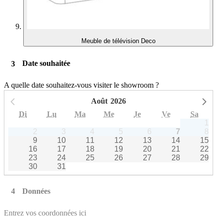
Meuble de télévision Deco
Date souhaitée
A quelle date souhaitez-vous visiter le showroom ?
Août
2026
Mois précédent
Mo
Di
Lu
Ma
Me
Je
Ve
Sa
1
2
3
4
5
6
7
8
9
10
11
12
13
14
15
16
17
18
19
20
21
22
23
24
25
26
27
28
29
30
31
Données
Entrez vos coordonnées ici