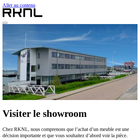
Aller au contenu
Home
Collection
Qui sommes-nous
Contact
fr
nl
de
fr
en
Visiter le showroom
Chez RKNL, nous comprenons que l’achat d’un meuble est une
décision importante et que vous souhaitez d’abord voir la pièce.