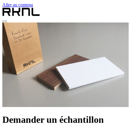
Aller au contenu
Home
Collection
Qui sommes-nous
Contact
fr
nl
de
fr
en
Demander un échantillon