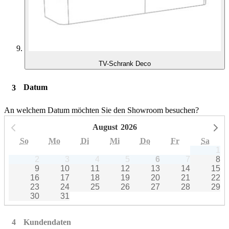
TV-Schrank Deco
Datum
An welchem ​​Datum möchten Sie den Showroom besuchen?
August
2026
Vorheriger Monat
Nä
So
Mo
Di
Mi
Do
Fr
Sa
1
2
3
4
5
6
7
8
9
10
11
12
13
14
15
16
17
18
19
20
21
22
23
24
25
26
27
28
29
30
31
Kundendaten