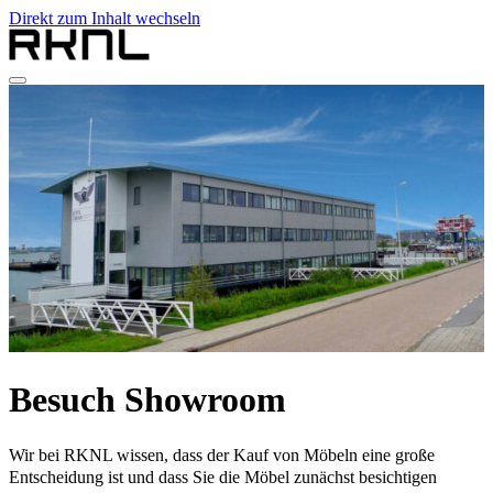
Direkt zum Inhalt wechseln
Home
Produkte
Über RKNL
Kontakt
de
nl
de
fr
en
Besuch Showroom
Wir bei RKNL wissen, dass der Kauf von Möbeln eine große
Entscheidung ist und dass Sie die Möbel zunächst besichtigen