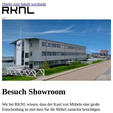
Direkt zum Inhalt wechseln
Home
Produkte
Über RKNL
Kontakt
de
nl
de
fr
en
Besuch Showroom
Wir bei RKNL wissen, dass der Kauf von Möbeln eine große
Entscheidung ist und dass Sie die Möbel zunächst besichtigen