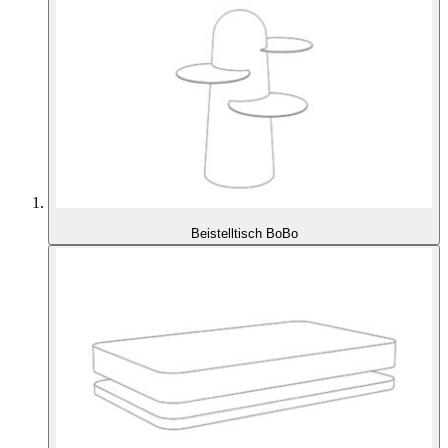
Beistelltisch BoBo