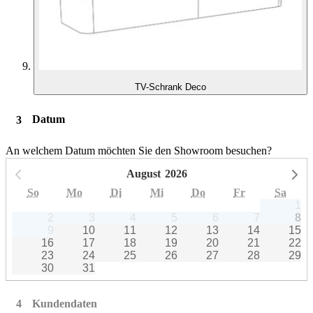
TV-Schrank Deco
Datum
An welchem ​​Datum möchten Sie den Showroom besuchen?
August
2026
Vorheriger Monat
Nä
So
Mo
Di
Mi
Do
Fr
Sa
1
2
3
4
5
6
7
8
9
10
11
12
13
14
15
16
17
18
19
20
21
22
23
24
25
26
27
28
29
30
31
Kundendaten